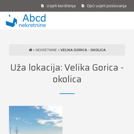
Uvjeti korištenja
Opći uvjeti poslovanja
»
NEKRETNINE
»
VELIKA GORICA - OKOLICA
Uža lokacija:
Velika Gorica -
okolica