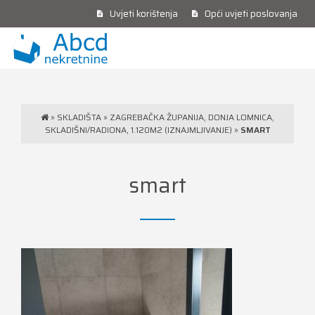
Uvjeti korištenja
Opći uvjeti poslovanja
»
SKLADIŠTA
»
ZAGREBAČKA ŽUPANIJA, DONJA LOMNICA,
SKLADIŠNI/RADIONA, 1.120M2 (IZNAJMLJIVANJE)
»
SMART
smart