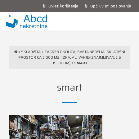
Uvjeti korištenja
Opći uvjeti poslovanja
»
SKLADIŠTA
»
ZAGREB OKOLICA, SVETA NEDELJA, SKLADIŠNI
PROSTOR CA 3.000 M2 (IZNAJMLJIVANJE/IZNAJMLJIVANJE S
USLUGOM)
»
SMART
smart