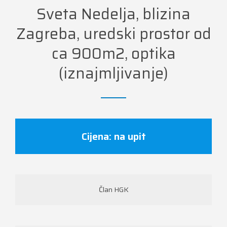
Sveta Nedelja, blizina
Zagreba, uredski prostor od
ca 900m2, optika
(iznajmljivanje)
Cijena: na upit
Član HGK