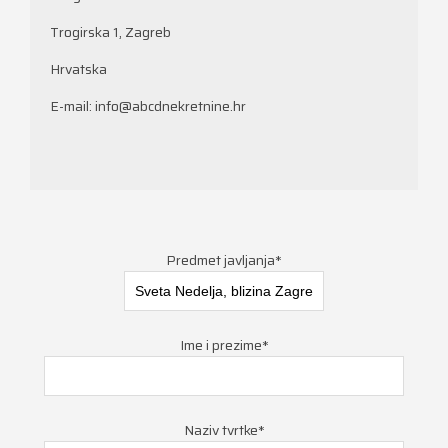
Trogirska 1, Zagreb
Hrvatska
E-mail:
info@abcdnekretnine.hr
Predmet javljanja*
Ime i prezime*
Naziv tvrtke*