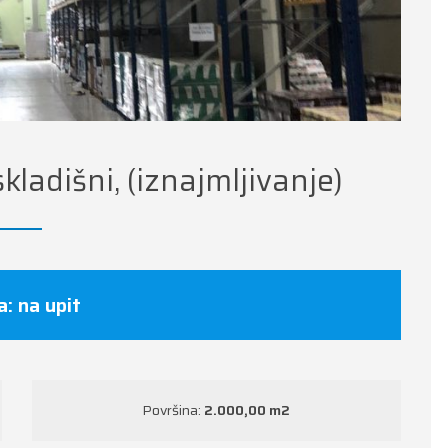
skladišni, (iznajmljivanje)
a: na upit
Površina:
2.000,00 m
2