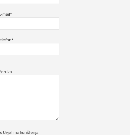
E-mail*
elefon*
Poruka
 s
Uvjetima korištenja
.