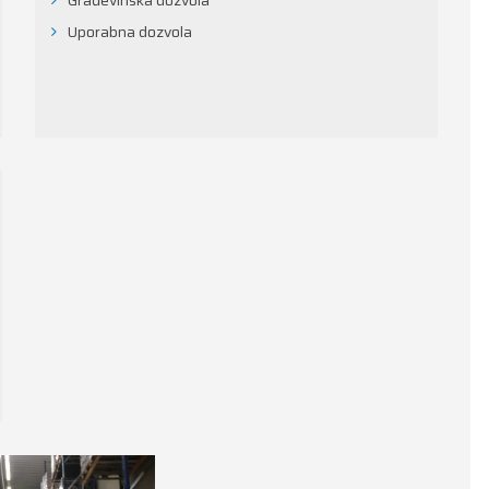
Građevinska dozvola
Uporabna dozvola