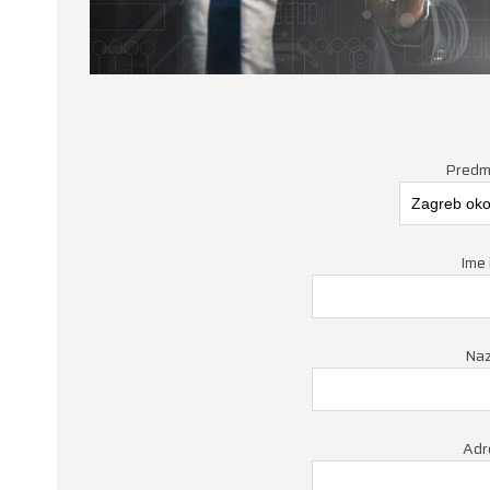
Predme
Ime 
Naz
Adr