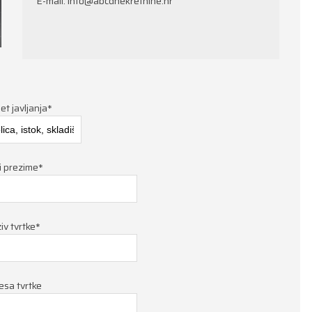
E-mail:
info@abcdnekretnine.hr
t javljanja*
i prezime*
iv tvrtke*
esa tvrtke