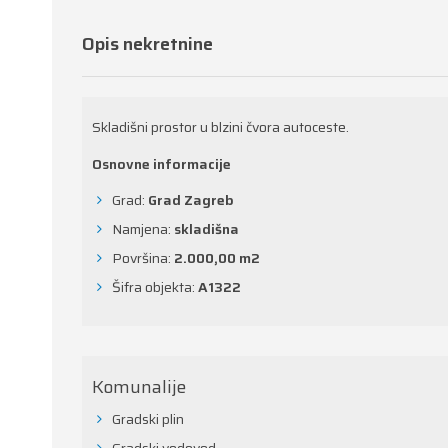
Opis nekretnine
Skladišni prostor u blzini čvora autoceste.
Osnovne informacije
Grad:
Grad Zagreb
Namjena:
skladišna
Površina:
2.000,00 m
2
Šifra objekta:
A1322
Komunalije
Gradski plin