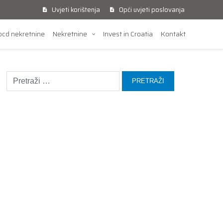
Uvjeti korištenja
Opći uvjeti poslovanja
cd nekretnine
Nekretnine
Invest in Croatia
Kontakt
Pretraži: