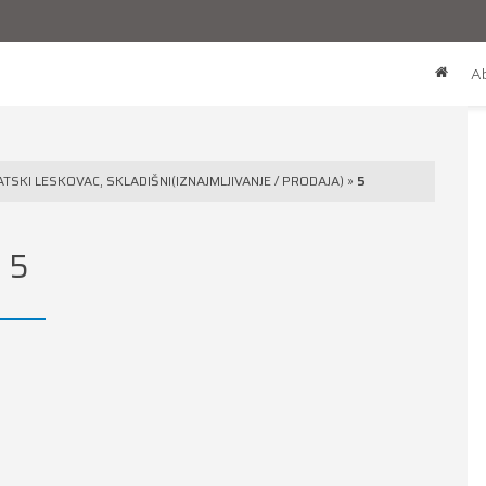
Ab
SKI LESKOVAC, SKLADIŠNI(IZNAJMLJIVANJE / PRODAJA)
»
5
5