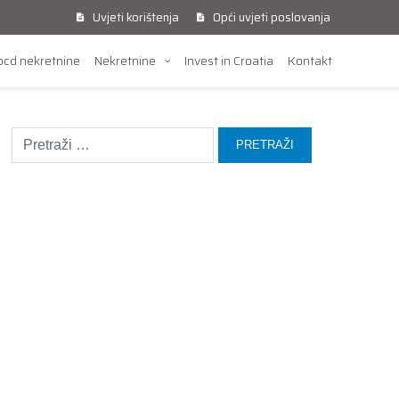
Uvjeti korištenja
Opći uvjeti poslovanja
cd nekretnine
Nekretnine
Invest in Croatia
Kontakt
Pretraži: