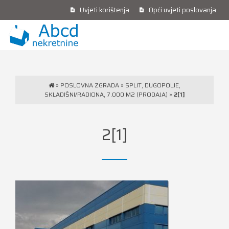
Uvjeti korištenja
Opći uvjeti poslovanja
»
POSLOVNA ZGRADA
»
SPLIT, DUGOPOLJE,
SKLADIŠNI/RADIONA, 7.000 M2 (PRODAJA)
»
2[1]
2[1]