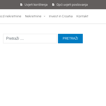
Uvjeti korištenja
Opći uvjeti poslovanja
cd nekretnine
Nekretnine
Invest in Croatia
Kontakt
Pretraži: