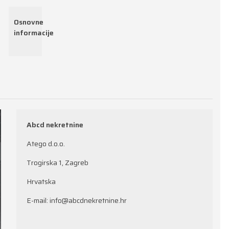
Osnovne
informacije
Abcd nekretnine
Atego d.o.o.
Trogirska 1, Zagreb
Hrvatska
E-mail:
info@abcdnekretnine.hr