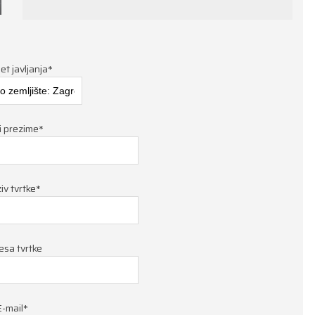
t javljanja*
i prezime*
iv tvrtke*
esa tvrtke
E-mail*