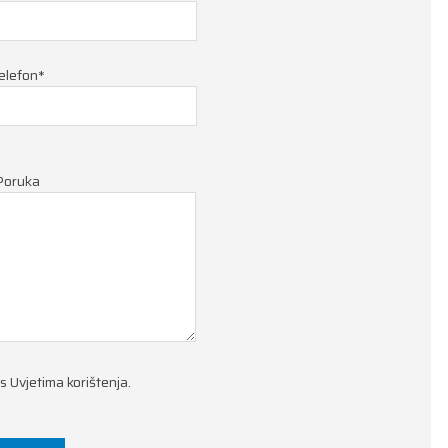
elefon*
Poruka
 s
Uvjetima korištenja
.