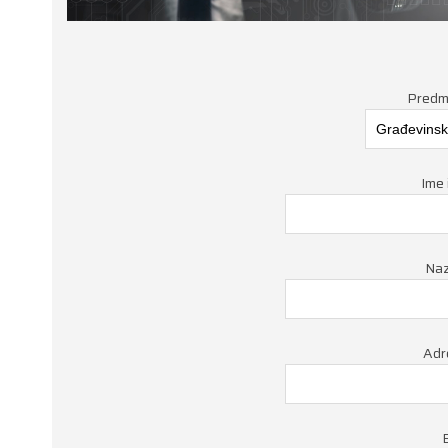
Predme
Ime 
Naz
Adr