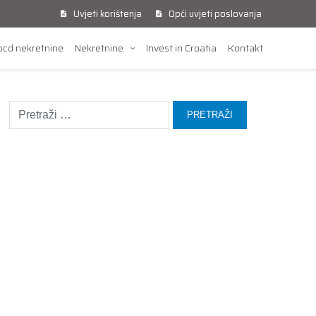
Uvjeti korištenja
Opći uvjeti poslovanja
cd nekretnine
Nekretnine
Invest in Croatia
Kontakt
Pretraži: