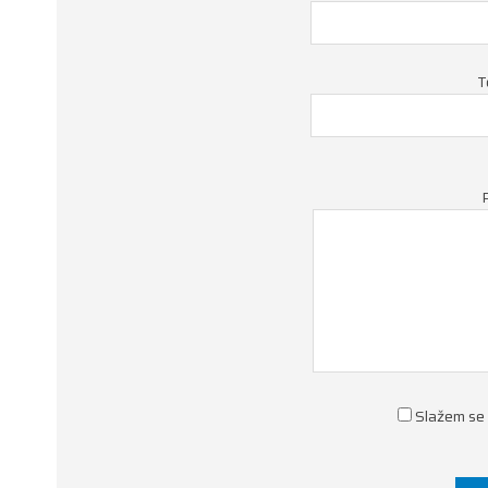
T
Slažem se