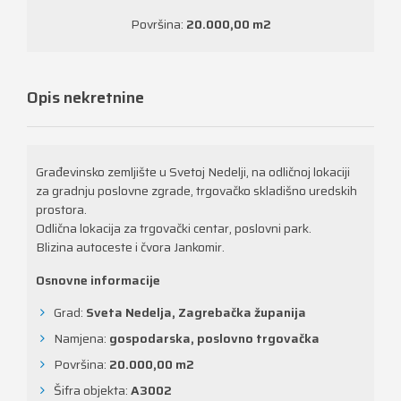
Površina:
20.000,00 m
2
Opis nekretnine
Građevinsko zemljište u Svetoj Nedelji, na odličnoj lokaciji
za gradnju poslovne zgrade, trgovačko skladišno uredskih
prostora.
Odlična lokacija za trgovački centar, poslovni park.
Blizina autoceste i čvora Jankomir.
Osnovne informacije
Grad:
Sveta Nedelja, Zagrebačka županija
Namjena:
gospodarska, poslovno trgovačka
Površina:
20.000,00 m
2
Šifra objekta:
A3002